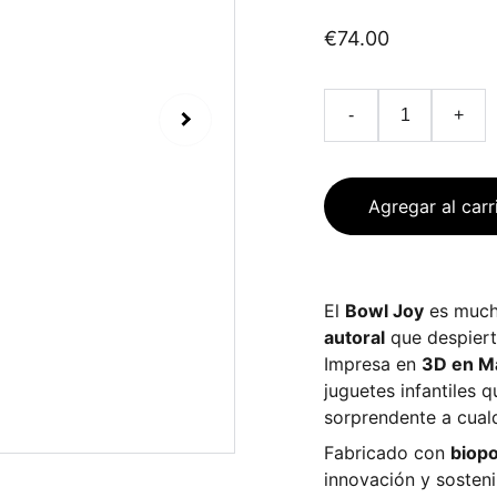
€74.00
-
+
Agregar al carr
El
Bowl Joy
es much
autoral
que despierta
Impresa en
3D en M
juguetes infantiles 
sorprendente a cualq
Fabricado con
biopo
innovación y sosten