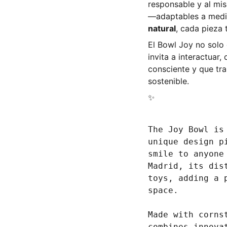
responsable y al mi
—adaptables a medi
natural
, cada pieza 
El Bowl Joy no solo
invita a interactuar
consciente y que tr
sostenible.
✨
The Joy Bowl is
unique design p
smile to anyone
Madrid, its dis
toys, adding a 
space.
Made with corns
combines innova