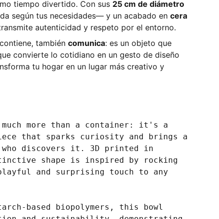
smo tiempo divertido. Con sus
25 cm de diámetro
da según tus necesidades— y un acabado en
cera
transmite autenticidad y respeto por el entorno.
 contiene, también
comunica
: es un objeto que
, que convierte lo cotidiano en un gesto de diseño
ansforma tu hogar en un lugar más creativo y
 much more than a container: it's a
iece that sparks curiosity and brings a
 who discovers it. 3D printed in
tinctive shape is inspired by rocking
playful and surprising touch to any
tarch-based biopolymers, this bowl
tion and sustainability, demonstrating