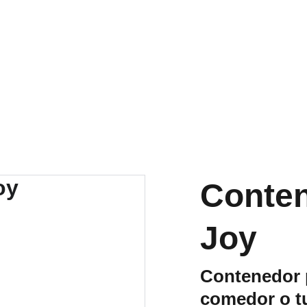
PASIÓN POR EL DISEÑO
Conten
Joy
Contenedor p
comedor o t